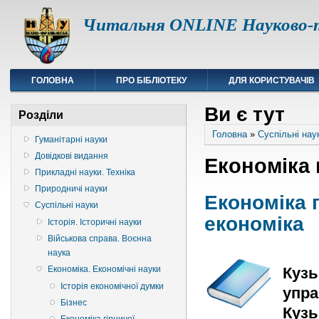
Читальня ONLINE Науково-т
ГОЛОВНА
ПРО БІБЛІОТЕКУ
ДЛЯ КОРИСТУВАЧІВ
Ви є тут
Розділи
Головна
»
Суспільні нау
Гуманітарні науки
Довідкові видання
Економіка
Прикладні науки. Техніка
Природничі науки
Економіка 
Суспільні науки
економіка
Історія. Історичні науки
Військова справа. Воєнна
наука
Кузь
Економіка. Економічні науки
Історія економічної думки
упра
Бізнес
Кузь