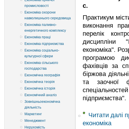
Економіка гірничої
с.
промисловості
Економіка охорони
Практикум міст
навколишнього середовища
виконання пра
Економіка паливно-
енергетичного комплексу
перелік конт
Економіка праці
дисципліни "
Економіка підприємства
економіка". Ро
Економіка соціально-
культурної сфери
програмою ди
Економіка сільського
фахівців за сп
господарства
біржова діяльн
Економічна географія
та заочної ф
Економічна теорія
Економічна історія
спеціальнос
Економічний аналіз
підприємства".
Зовнішньоекономічна
діяльність
Читати далі
п
Маркетинг
Менеджмент
економіка
Нерухомість