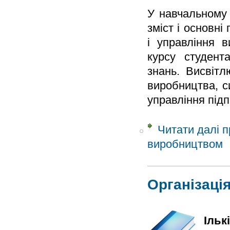
У навчальному 
зміст і основн
і управління 
курсу студент
знань. Висвітл
виробництва, с
управління під
Читати далі
п
виробництвом
Організаці
Ільк