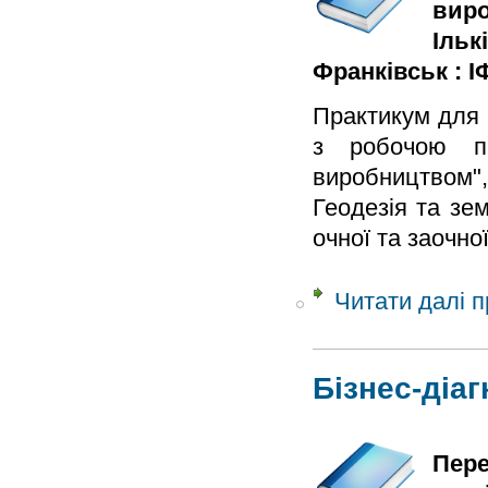
виро
Ільк
Франківськ : ІФ
Практикум для 
з робочою пр
виробництвом",
Геодезія та зе
очної та заочно
Читати далі
п
Бізнес-діа
Пере