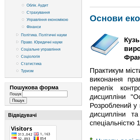
Облік. Аудит
Страхування
Основи еко
Управління економікою
Фінанси
Політика. Політичні науки
Кузь
Право. Юридичні науки
виро
Соціальне управління
Фран
Соціологія
Статистика
Практикум міст
Туризм
виконання пра
перелік конт
Пошукова форма
Пошук
дисципліни "Ос
Розроблений у 
дисципліни та
Відвідувачі
спеціальністю 1