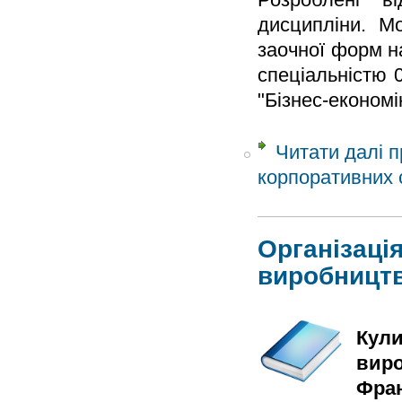
дисципліни. М
заочної форм н
спеціальністю 
"Бізнес-економік
Читати далі
пр
корпоративних 
Організаці
виробницт
Кули
виро
Фран