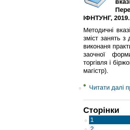
вказ
Пере
ІФНТУНГ, 2019. 
Методичні вказ
зміст занять з
виконаня практи
заочної форми
торгівля і бірж
магістр).
Читати далі
п
Сторінки
1
2