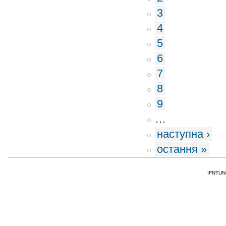
3
4
5
6
7
8
9
…
наступна ›
остання »
IFNTUNG