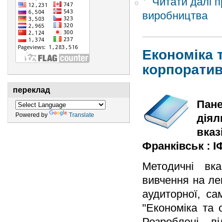
Читати далі
п
виробництва
Економіка т
корпоратив
переклад
Пане
Powered by
Translate
діял
вказ
Франківськ : ІФ
Методичні вка
вивчення на ле
аудиторної, са
"Економіка та 
Розроблені в