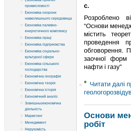
Економіка гірничої
с.
промисловості
Економіка охорони
Розроблено в
навколишнього середовища
“Основи менедж
Економіка паливно-
енергетичного комплексу
містить теоре
Економіка праці
проведення п
Економіка підприємства
обговорення. П
Економіка соціально-
культурної сфери
заочної форм 
Економіка сільського
нафти і газу”
господарства
Економічна географія
Читати далі
п
Економічна теорія
Економічна історія
геологорозвіду
Економічний аналіз
Зовнішньоекономічна
діяльність
Основи ме
Маркетинг
робіт
Менеджмент
Нерухомість