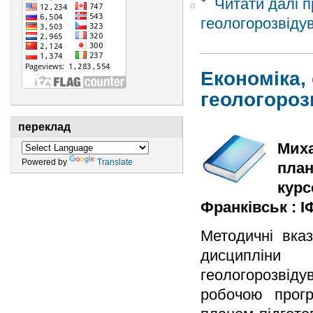
Читати далі
п
геологорозвіду
Економіка, 
геологороз
переклад
Миха
Powered by
Translate
план
курс
Франківськ : ІФ
Методичні вказ
дисципліни 
геологорозвіду
робочою прогр