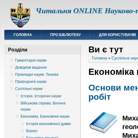
Читальня ONLINE Науково-т
ГОЛОВНА
ПРО БІБЛІОТЕКУ
ДЛЯ КОРИСТУВАЧІВ
Ви є тут
Розділи
Головна
»
Суспільні нау
Гуманітарні науки
Довідкові видання
Економіка 
Прикладні науки. Техніка
Природничі науки
Основи ме
Суспільні науки
робіт
Історія. Історичні науки
Військова справа. Воєнна
наука
Миха
Економіка. Економічні науки
Історія економічної думки
геол
Бізнес
Миха