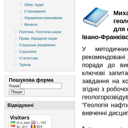
Облік. Аудит
Страхування
Миха
Управління економікою
геол
Фінанси
для 
Політика. Політичні науки
Івано-Франківсь
Право. Юридичні науки
Соціальне управління
У методичних
Соціологія
рекомендовані 
Статистика
поради до вив
Туризм
ключові запит
Пошукова форма
завдання на ко
Пошук
згідно з робоч
геологорозвід
“Геологія нафт
Відвідувачі
вивченні дисцип