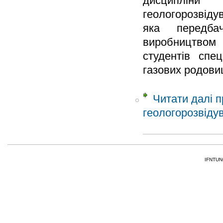
дисципліни 
геологорозвіду
яка передбач
виробництвом 
студентів спец
газових родови
Читати далі
п
геологорозвіду
IFNTUNG