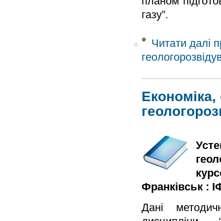
планом підгото
газу”.
Читати далі
п
геологорозвіду
Економіка,
геологороз
Усте
геол
курс
Франківськ : ІФ
Дані методич