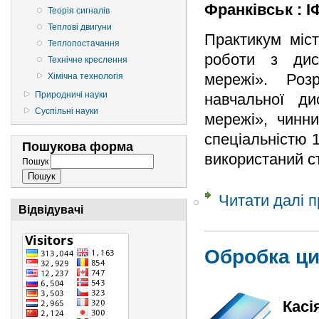
Франківськ : ІФ
Теорія сигналів
Теплові двигуни
Практикум міст
Теплопостачання
роботи з дисц
Технічне креслення
мережі». Роз
Хімічна технологія
Природничі науки
навчальної ди
Суспільні науки
мережі», чинн
спеціальністю 
Пошукова форма
використаний с
Пошук
Читати далі
п
Відвідувачі
Обробка ц
Касі