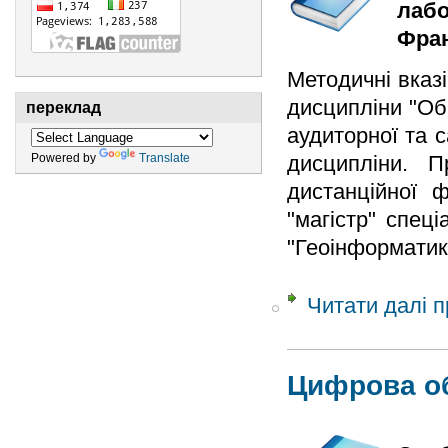
лабо
Фран
Методичні вказ
дисципліни "Об
переклад
аудиторної та 
Powered by
Translate
дисципліни. П
дистанційної ф
"магістр" спец
"Геоінформатик
Читати далі
п
Цифрова об