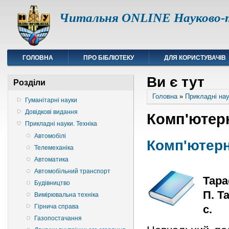
Читальня ONLINE Науково-т
ГОЛОВНА
ПРО БІБЛІОТЕКУ
ДЛЯ КОРИСТУВАЧІВ
Ви є тут
Розділи
Головна
»
Прикладні нау
Гуманітарні науки
Довідкові видання
Комп'ютерн
Прикладні науки. Техніка
Автомобілі
Комп'ютерн
Телемеханіка
Автоматика
Автомобільний транспорт
Тарас
Будівництво
П. Т
Вимірювальна техніка
с.
Гірнича справа
Газопостачання