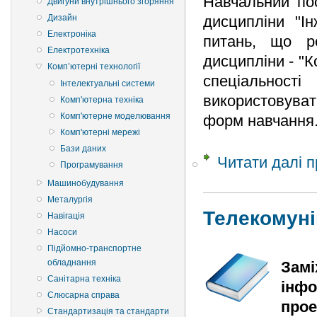
Навчальний по
Двигуни внутрішнього згоряння
Дизайн
дисципліни "Ін
Електроніка
питань, що р
Електротехніка
дисципліни - "
Комп’ютерні технології
спеціальнос
Інтелектуальні системи
використовуват
Комп'ютерна техніка
Комп'ютерне моделювання
форм навчання
Комп'ютерні мережі
Бази даних
Читати далі
п
Програмування
Машинобудування
Металургія
Телекомуні
Навігація
Насоси
Підйомно-транспортне
обладнання
Замі
Санітарна техніка
інфо
Слюсарна справа
прое
Стандартизація та стандарти