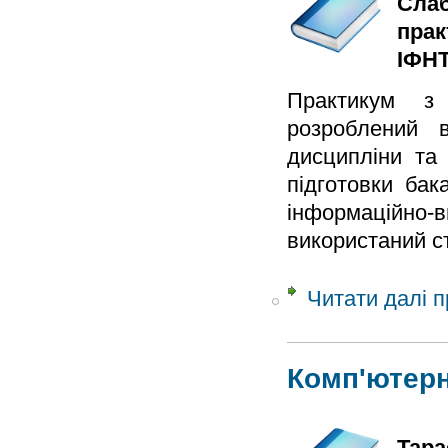
Слаб
прак
ІФНТ
Практикум з 
розроблений в
дисципліни та
підготовки бак
інформаційно-
використаний с
Читати далі
п
Комп'ютерн
Тара