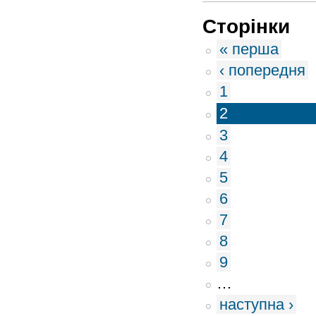
Сторінки
« перша
‹ попередня
1
2
3
4
5
6
7
8
9
…
наступна ›