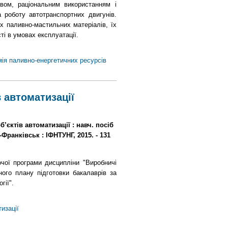
твом, раціональним використанням і
а роботу автотранспортних двигунів.
их паливно-мастильних матеріалів, їх
ті в умовах експлуатації.
мія паливно-енергетичних ресурсів
 автоматизації
’єктів автоматизації : навч. посіб
о-Франківськ : ІФНТУНГ, 2015. - 131
чої програми дисципліни "Виробничі
ного плану підготовки бакалаврів за
гії".
изації