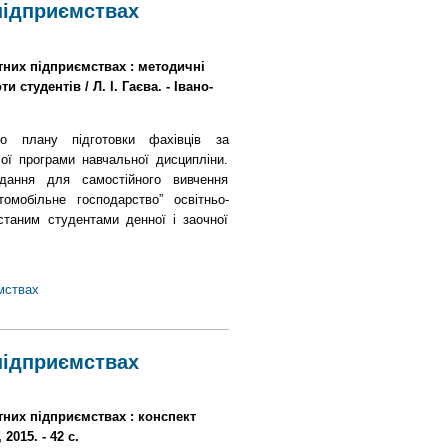
підприємствах
тних підприємствах : методичні
 студентів / Л. І. Гаєва. - Івано-
го плану підготовки фахівців за
чої програми навчальної дисципліни.
вдання для самостійного вивчення
омобільне господарство” освітньо-
истаним студентами денної і заочної
мствах
підприємствах
тних підприємствах : конспект
2015. - 42 с.