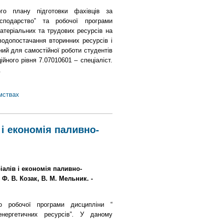
го плану підготовки фахівців за
осподарство” та робочої програми
атеріальних та трудових ресурсів на
одопостачання вторинних ресурсів і
ний для самостійної роботи студентів
йного рівня 7.07010601 – спеціаліст.
.
мствах
і економія паливно-
іалів і економія паливно-
, Ф. В. Козак, В. М. Мельник. -
о робочої програми дисципліни “
енергетичних ресурсів”. У даному