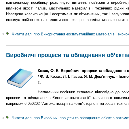
навчальному посібнику розглянуто питання, пов’язані з виробниц
впливом якості палив, мастильних матеріалів і технічних рідин н
Наведено класифікацію і асортимент як вітчизняних, так і зарубіжн
експлуатаційно-технічні властивості, експрес-аналізи визначення якос
Читати далі
про Використання експлуатаційних матеріалів і еконо
Виробничі процеси та обладнання об’єктів
Козак, Ф. В. Виробничі процеси та обладнання об
/ Ф. В. Козак, Л. І. Гаєва, Я. М. Дем’янчук. - Іван
с.
Навчальний посібник складено відповідно до робо
процеси та обладнання об'єктів автоматизації" та чинного навчаль
напрямом 6.050202 "Автоматизація та комп'ютерно-інтегровані техноло
Читати далі
про Виробничі процеси та обладнання об’єктів автомат