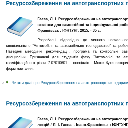
Ресурсозбереження на автотранспортних 
Гаєва, Л. І. Ресурсозбереження на автотранспор
вказівки для самостійної та індивідуальної роботи
Франківськ : ІФНТУНГ, 2015. - 35 с.
Розроблені відповідно до чинного навчально
спеціальністю “Автомобілі та автомобільне господарство” та робо
Наведені методичні рекомендації, програма та контрольні за
дисципліни. Призначені для студентів фаху “Автомобілі та авт
кваліфікаційного рівня 7.07010601 – спеціаліст. Може бути викор
форм навчання.
Читати далі
про Ресурсозбереження на автотранспортних підприє
Ресурсозбереження на автотранспортних 
Гаєва, Л. І. Ресурсозбереження на автотранспор
лекцій / Л. І. Гаєва. - Івано-Франківськ : ІФНТУНГ, 