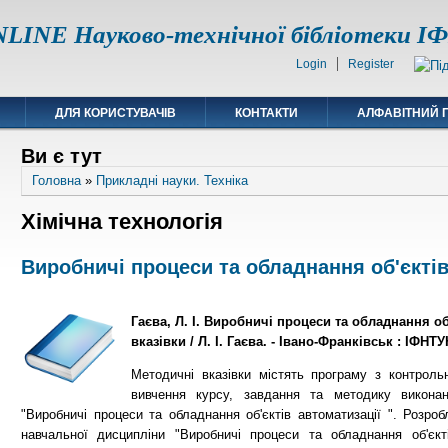
LINE Науково-технічної бібліотеки 
Login
Register
ДЛЯ КОРИСТУВАЧІВ
КОНТАКТИ
АЛФАВІТНИЙ 
Ви є тут
Головна
»
Прикладні науки. Техніка
Хімічна технологія
Виробничі процеси та обладнання об'єктів
Гаєва, Л. І. Виробничі процеси та обладнання об
вказівки / Л. І. Гаєва. - Івано-Франківськ : ІФНТУН
Методичні вказівки містять програму з контрол
вивчення курсу, завдання та методику виконан
"Виробничі процеси та обладнання об'єктів автоматизації ". Розроб
навчальної дисципліни "Виробничі процеси та обладнання об'єкт