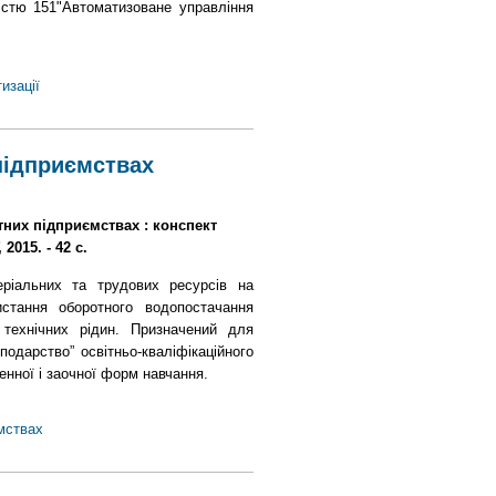
ністю 151"Автоматизоване управління
изації
підприємствах
тних підприємствах : конспект
2015. - 42 с.
ріальних та трудових ресурсів на
стання оборотного водопостачання
 технічних рідин. Призначений для
подарство” освітньо-кваліфікаційного
енної і заочної форм навчання.
мствах