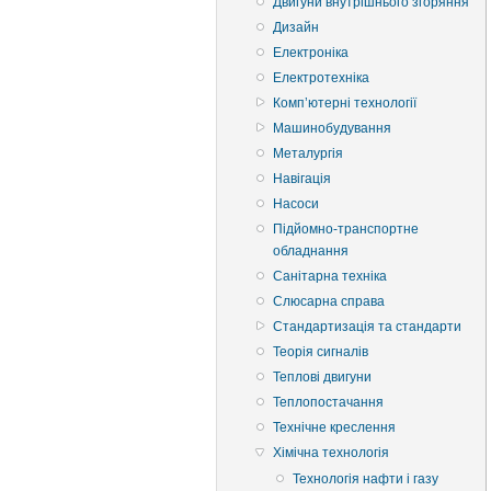
Двигуни внутрішнього згоряння
Дизайн
Електроніка
Електротехніка
Комп’ютерні технології
Машинобудування
Металургія
Навігація
Насоси
Підйомно-транспортне
обладнання
Санітарна техніка
Слюсарна справа
Стандартизація та стандарти
Теорія сигналів
Теплові двигуни
Теплопостачання
Технічне креслення
Хімічна технологія
Технологія нафти і газу