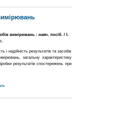
 вимірювань
собів вимірювань : навч. посіб. / І.
с.
ь і надійність результатів та засобів
имірювань, загальну характеристику
бробки результатів спостережень при
ань