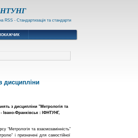
ІФНТУНГ
ПОКАЖЧИК
з дисципліни
занять з дисципліни "Метрологія та
. - Івано-Франківськ : ІФНТУНГ,
рсу “Метрологія та взаємозамінність”
тролю” і призначені для самостійної