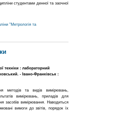
ципліни студентами денної та заочної
ліни "Метрологія та
ки
ої техніки : лабораторний
еховський. - Івано-Франківськ :
ня методів та видів вимірювань,
льтатів вимірювань, приладів для
ння засобів вимірювання. Наводиться
мовані вимоги до звітів, порядок їх