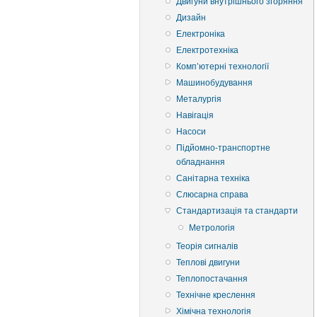
Двигуни внутрішнього згоряння
Дизайн
Електроніка
Електротехніка
Комп’ютерні технології
Машинобудування
Металургія
Навігація
Насоси
Підйомно-транспортне
обладнання
Санітарна техніка
Слюсарна справа
Стандартизація та стандарти
Метрологія
Теорія сигналів
Теплові двигуни
Теплопостачання
Технічне креслення
Хімічна технологія