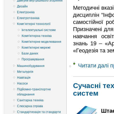
Двигуни внутрішнього згоряння
Дизайн
Методичні вказ
Електроніка
дисциплін “Інф
Електротехніка
самостійної ро
Комп’ютерні технології
Призначені для
Інтелектуальні системи
навчання освіт
Комп'ютерна техніка
Комп'ютерне моделювання
знань 19 – «Ар
Комп'ютерні мережі
«Геодезія та зе
Бази даних
Програмування
Читати далі
п
Машинобудування
Металургія
Навігація
Cучасні те
Насоси
Підйомно-транспортне
систем
обладнання
Санітарна техніка
Слюсарна справа
Штає
Стандартизація та стандарти