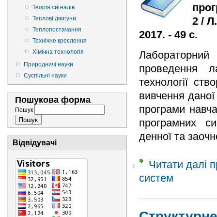
прог
Теорія сигналів
Теплові двигуни
2 / 
Теплопостачання
2017. - 49 с.
Технічне креслення
Хімічна технологія
Лабораторний 
Природничі науки
проведення л
Суспільні науки
технології ств
вивчення даної
Пошукова форма
програми навча
Пошук
програмних си
денної та заоч
Відвідувачі
Читати далі
п
систем
Структурне