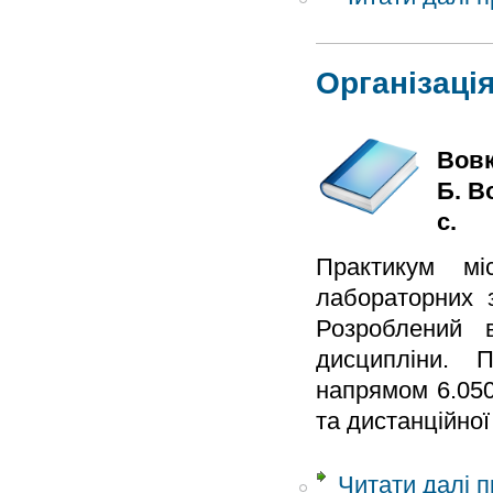
Організаці
Вовк
Б. В
с.
Практикум мі
лабораторних з
Розроблений в
дисципліни. 
напрямом 6.050
та дистанційно
Читати далі
п