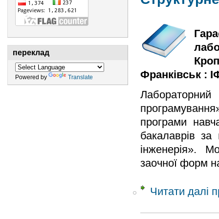
Гара
лабо
переклад
Кроп
Франківськ : ІФ
Powered by
Translate
Лабораторни
програмування
програми навча
бакалаврів за 
інженерія». М
заочної форм н
Читати далі
п