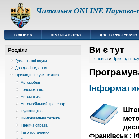
Читальня ONLINE Науково-т
ГОЛОВНА
ПРО БІБЛІОТЕКУ
ДЛЯ КОРИСТУВАЧІВ
Ви є тут
Розділи
Головна
»
Прикладні нау
Гуманітарні науки
Довідкові видання
Програмув
Прикладні науки. Техніка
Автомобілі
Інформатик
Телемеханіка
Автоматика
Автомобільний транспорт
Штог
Будівництво
мето
Вимірювальна техніка
дисц
Гірнича справа
Газопостачання
Франківськ : ІФ