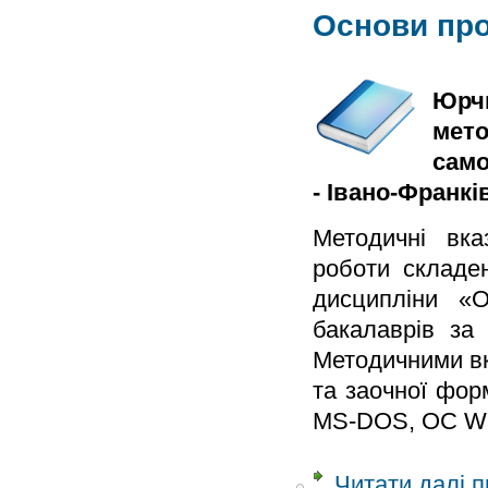
Основи про
Юрчи
мето
само
- Івано-Франків
Методичні вка
роботи складен
дисципліни «О
бакалаврів за
Методичними вк
та заочної фор
MS-DOS, ОС Wi
Читати далі
п