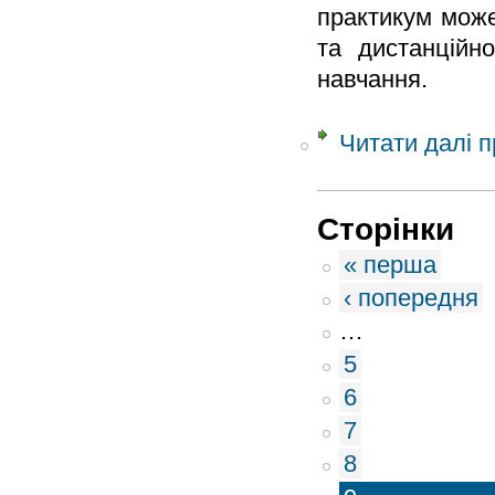
практикум може
та дистанційн
навчання.
Читати далі
п
Сторінки
« перша
‹ попередня
…
5
6
7
8