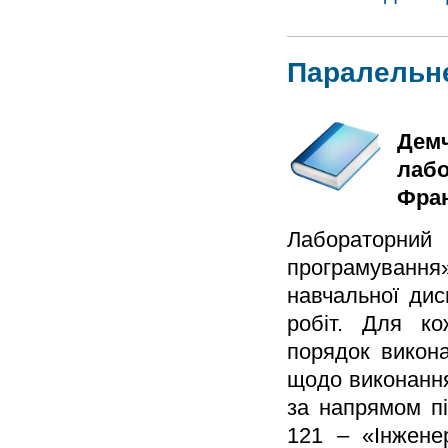
Паралельн
Демч
лабо
Фран
Лабораторни
програмування»
навчальної дис
робіт. Для ко
порядок викона
щодо виконання
за напрямом пі
121 – «Інжене