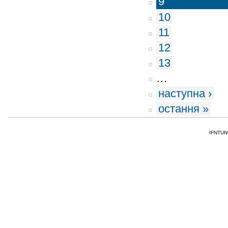
9
10
11
12
13
…
наступна ›
остання »
IFNTUNG