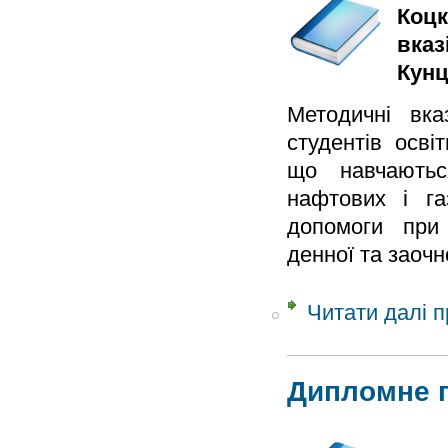
Коцк
вказ
Кунц
Методичні вка
студентів осві
що навчаютьс
нафтових і га
допомоги при 
денної та заоч
Читати далі
п
Дипломне 