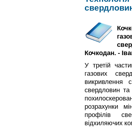
свердлови
Кочк
газо
свер
Кочкодан. - Іва
У третій части
газових свер
викривлення с
свердловин та
похилоскерован
розрахунки мі
профілів све
відхиляючих ко