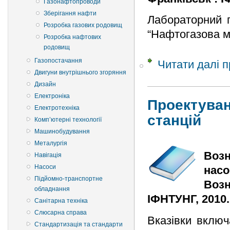
Газонафтопроводи
Зберігання нафти
Лабораторний п
Розробка газових родовищ
“Нафтогазова м
Розробка нафтових
родовищ
Газопостачання
Читати далі
п
Двигуни внутрішнього згоряння
Дизайн
Електроніка
Проектуван
Електротехніка
станцій
Комп’ютерні технології
Машинобудування
Металургія
Возн
Навігація
Насоси
насо
Підйомно-транспортне
Возн
обладнання
ІФНТУНГ, 2010. 
Санітарна техніка
Слюсарна справа
Вказівки включ
Стандартизація та стандарти