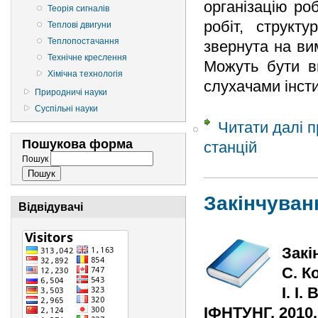
організацію ро
Теорія сигналів
робіт, структ
Теплові двигуни
Теплопостачання
звернута на ви
Технічне креслення
Можуть бути в
Хімічна технологія
слухачами інсти
Природничі науки
Суспільні науки
Читати далі
п
Пошукова форма
станцій
Пошук
Закінчуван
Відвідувачі
Закі
С. К
І. І
ІФНТУНГ, 2010. 