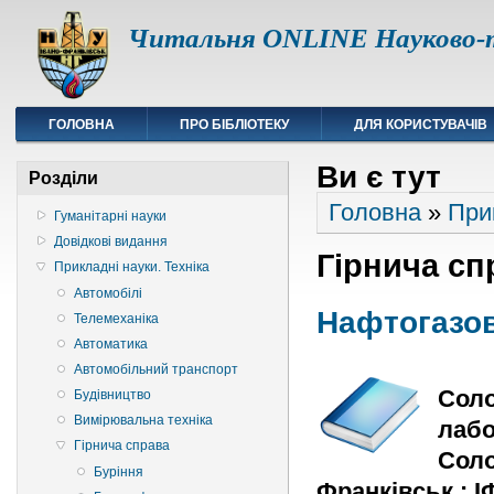
Читальня ONLINE Науково-т
ГОЛОВНА
ПРО БІБЛІОТЕКУ
ДЛЯ КОРИСТУВАЧІВ
Ви є тут
Розділи
Головна
»
При
Гуманітарні науки
Довідкові видання
Гірнича сп
Прикладні науки. Техніка
Автомобілі
Нафтогазов
Телемеханіка
Автоматика
Автомобільний транспорт
Соло
Будівництво
Вимірювальна техніка
лабо
Гірнича справа
Соло
Буріння
Франківськ : ІФ