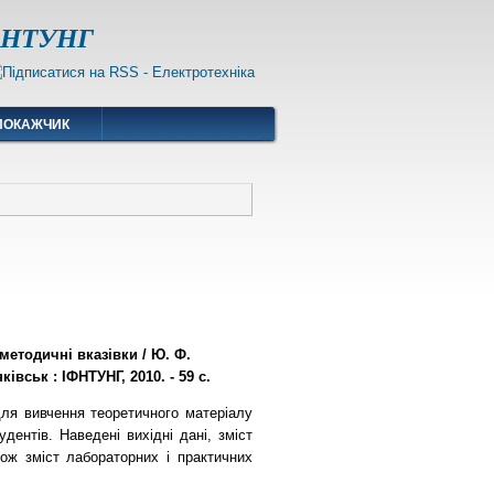
ІФНТУНГ
ПОКАЖЧИК
методичні вказівки / Ю. Ф.
ківськ : ІФНТУНГ, 2010. - 59 с.
для вивчення теоретичного матеріалу
дентів. Наведені вихідні дані, зміст
кож зміст лабораторних і практичних