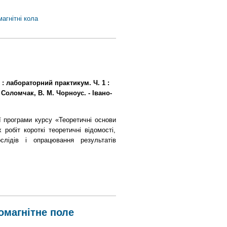
агнітні кола
 : лабораторний практикум. Ч. 1 :
. Соломчак, В. М. Чорноус. - Івано-
ї програми курсу «Теоретичні основи
робіт короткі теоретичні відомості,
слідів і опрацювання результатів
омагнітне поле