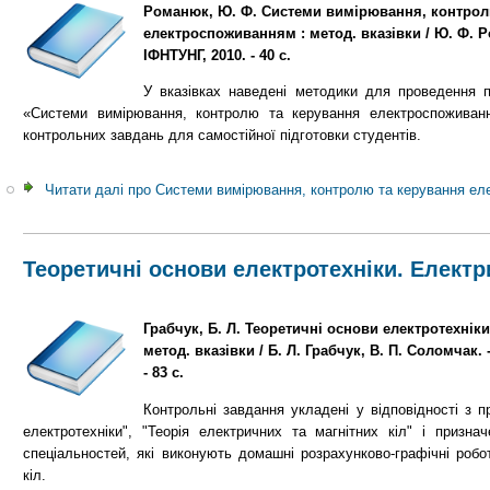
Романюк, Ю. Ф. Системи вимірювання, контрол
електроспоживанням : метод. вказівки / Ю. Ф. Р
ІФНТУНГ, 2010. - 40 с.
У вказівках наведені методики для проведення п
«Системи вимірювання, контролю та керування електроспоживанн
контрольних завдань для самостійної підготовки студентів.
Читати далі
про Системи вимірювання, контролю та керування е
Теоретичні основи електротехніки. Електри
Грабчук, Б. Л. Теоретичні основи електротехніки.
метод. вказівки / Б. Л. Грабчук, В. П. Соломчак. 
- 83 с.
Контрольні завдання укладені у відповідності з п
електротехніки", "Теорія електричних та магнітних кіл" і призна
спеціальностей, які виконують домашні розрахунково-графічні робот
кіл.