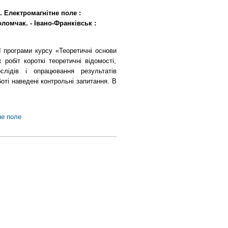
. Електромагнітне поле :
оломчак. - Івано-Франківськ :
ї програми курсу «Теоретичні основи
робіт короткі теоретичні відомості,
слідів і опрацювання результатів
оті наведені контрольні запитання. В
не поле