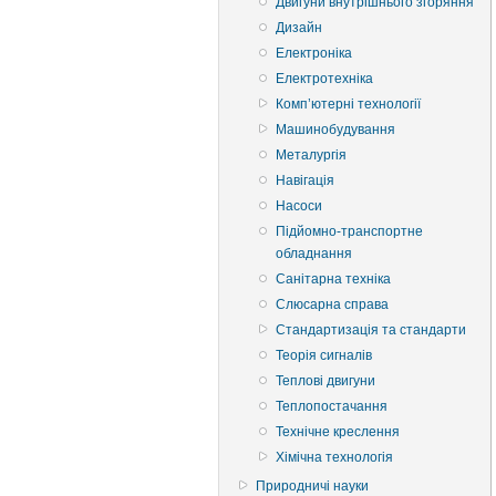
Двигуни внутрішнього згоряння
Дизайн
Електроніка
Електротехніка
Комп’ютерні технології
Машинобудування
Металургія
Навігація
Насоси
Підйомно-транспортне
обладнання
Санітарна техніка
Слюсарна справа
Стандартизація та стандарти
Теорія сигналів
Теплові двигуни
Теплопостачання
Технічне креслення
Хімічна технологія
Природничі науки