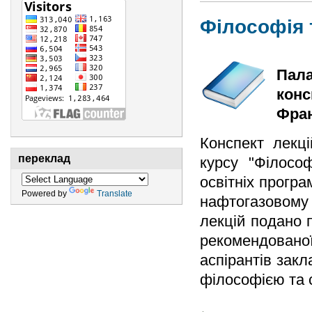
Філософія 
Пала
конс
Фран
Конспект лекці
переклад
курсу "Філософ
освітніх програ
Powered by
Translate
нафтогазовому к
лекцій подано 
рекомендованої
аспірантів закл
філософією та 