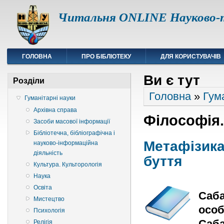
Читальня ONLINE Науково-т
ГОЛОВНА
ПРО БІБЛІОТЕКУ
ДЛЯ КОРИСТУВАЧІВ
Ви є тут
Розділи
Головна
»
Гум
Гуманітарні науки
Архівна справа
Філософія.
Засоби масової інформації
Бібліотечна, бібліографічна і
Метафізика
науково-інформаційна
діяльність
буття
Культура. Культорологія
Наука
Освіта
Саба
Мистецтво
особ
Психологія
Саба
Релігія