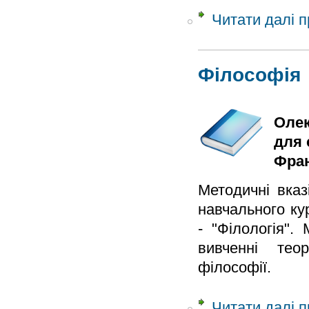
Читати далі
п
Філософія
Олек
для 
Фран
Методичні вказ
навчального ку
- "Філологія".
вивченні тео
філософії.
Читати далі
п