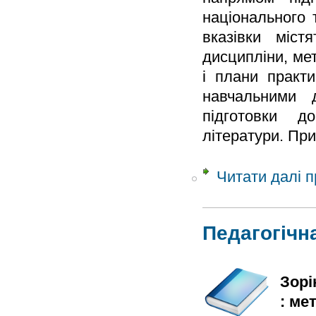
національного 
вказівки міст
дисципліни, мет
і плани практ
навчальними д
підготовки д
літератури. При
Читати далі
п
Педагогічн
Зорі
: ме