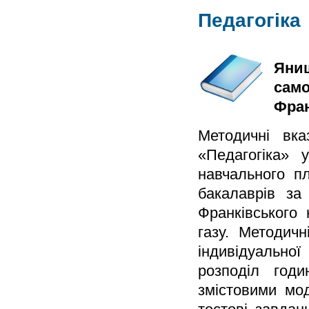
Педагогіка
Яниш
само
Фран
Методичні вка
«Педагогіка» 
навчального пл
бакалаврів за
Франківського 
газу. Методичн
індивідуально
розподіл годи
змістовими мо