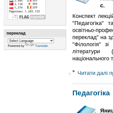
с.
Конспект лекці
"Педагогіка" т
освітньо-проф
переклад
переклад" на з
"Філологія" зі
Powered by
Translate
літератури (
національного т
Читати далі
п
Педагогіка
Яниш