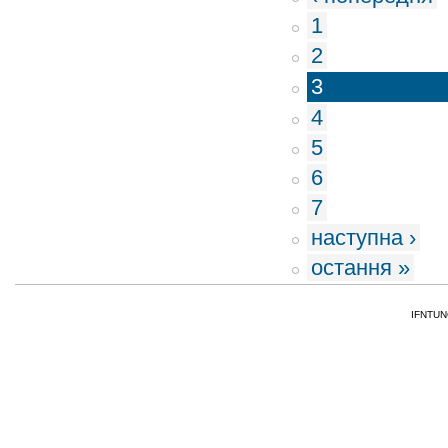
1
2
3
4
5
6
7
наступна ›
остання »
IFNTUNG