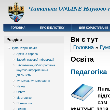
Читальня ONLINE Науково-т
ГОЛОВНА
ПРО БІБЛІОТЕКУ
ДЛЯ КОРИСТУВАЧІВ
Ви є тут
Розділи
Головна
»
Гум
Гуманітарні науки
Архівна справа
Освіта
Засоби масової інформації
Бібліотечна, бібліографічна і
Педагогіка
науково-інформаційна
діяльність
Культура. Культорологія
Наука
Яниш
Освіта
підг
Мистецтво
сам.
Психологія
ІФНТУНГ, 2018. 
Релігія