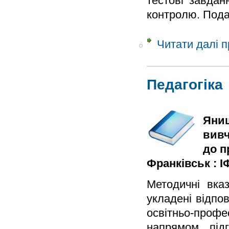
тестові завдан
контролю. Пода
Читати далі
п
Педагогіка
Яниш
вивч
до п
Франківськ : ІФ
Методичні вказ
укладені відпо
освітньо-проф
напрямом підг