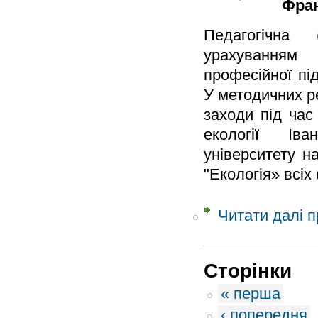
Фран
Педагогічна 
урахуванням 
професійної пі
У методичних р
заходи під час
екології Іван
університету н
"Екологія» всі
Читати далі
п
Сторінки
« перша
‹ попередня