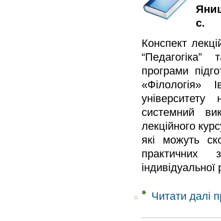
Яниш
с.
Конспект лекці
“Педагогіка” 
програми підго
«Філологія» І
університету 
системний ви
лекційного курс
які можуть ск
практичних 
індивідуальної 
Читати далі
п