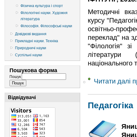
Фізична культура і спорт
Методичні вка
Філологічні науки. Художня
курсу "Педагогі
література
Філософія. Філософські науки
освітньо-проф
Довідкові видання
переклад" на з
Прикладні науки. Техніка
"Філологія" зі
Природничі науки
літератури (
Суспільні науки
національного т
Пошукова форма
Пошук
Читати далі
п
Відвідувачі
Педагогіка
Яниш
Яниш