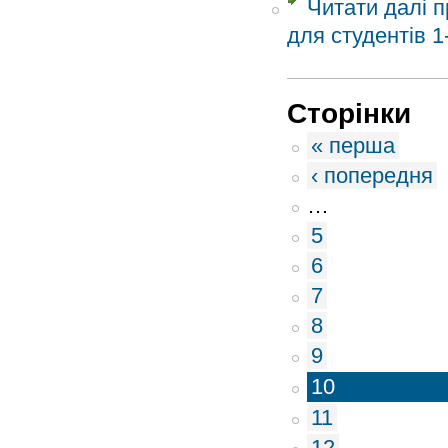
Читати далі
п
для студентів 1
Сторінки
« перша
‹ попередня
…
5
6
7
8
9
10
11
12