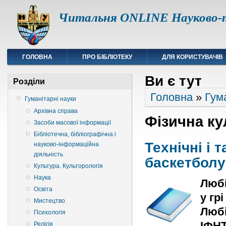
Читальня ONLINE Науково-т
ГОЛОВНА
ПРО БІБЛІОТЕКУ
ДЛЯ КОРИСТУВАЧІВ
Ви є тут
Розділи
Головна
»
Гум
Гуманітарні науки
Архівна справа
Фізична ку
Засоби масової інформації
Бібліотечна, бібліографічна і
Технічні і т
науково-інформаційна
діяльність
баскетболу
Культура. Культорологія
Наука
Любі
Освіта
у гр
Мистецтво
Любі
Психологія
ІФНТ
Релігія