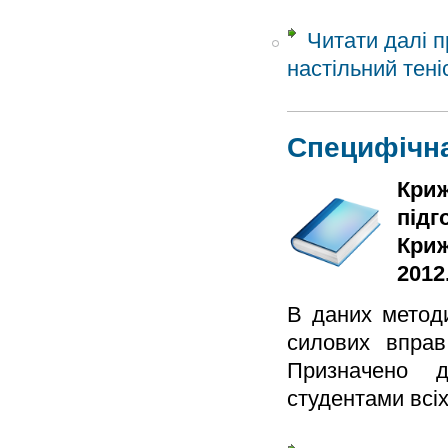
Читати далі
пр
настільний тені
Специфічна
Криж
підг
Криж
2012.
В даних методи
силових вправ
Призначено д
студентами всіх