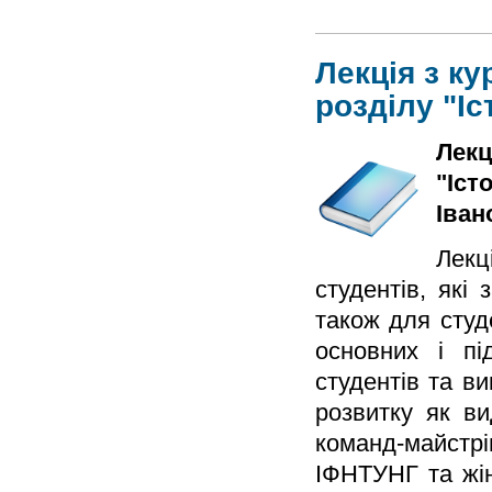
Лекція з к
розділу "І
Лекц
"Іст
Іван
Лекц
студентів, які
також для студ
основних і пі
студентів та ви
розвитку як ви
команд-майстр
ІФНТУНГ та жін