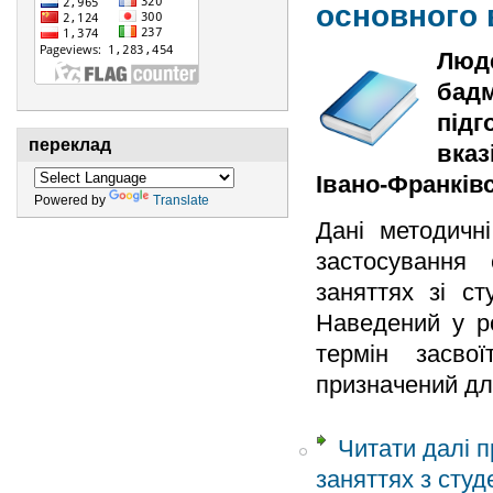
основного 
Люде
бадм
підг
переклад
вказ
Івано-Франківсь
Powered by
Translate
Дані методичн
застосування 
заняттях зі ст
Наведений у ро
термін засво
призначений для
Читати далі
п
заняттях з студ