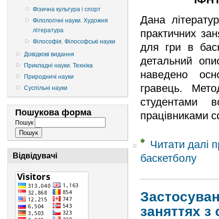
Фізична культура і спорт
Дана літератур
Філологічні науки. Художня
література
практичних зан
Філософія. Філософські науки
для гри в бас
Довідкові видання
детальний опис
Прикладні науки. Техніка
наведено осн
Природничі науки
гравець. Мето
Суспільні науки
студентами в
Пошукова форма
працівниками с
Пошук
Читати далі
пр
Відвідувачі
баскетболу
Застосуван
заняттях з