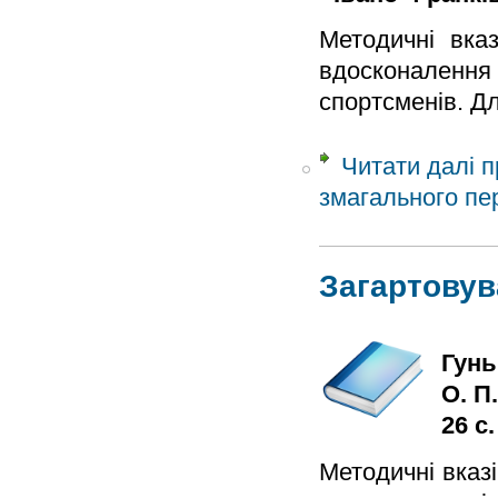
Методичні вказ
вдосконалення
спортсменів. Дл
Читати далі
п
змагального пер
Загартовув
Гунь
О. П
26 с.
Методичні вказ