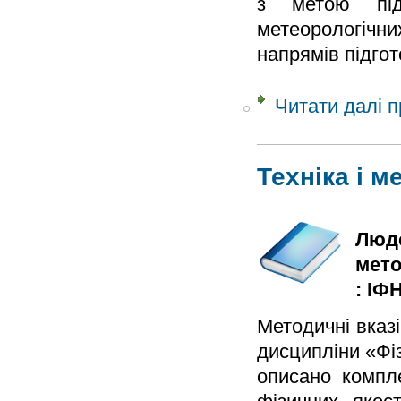
з метою під
метеорологічн
напрямів підгот
Читати далі
п
Техніка і м
Люде
мето
: ІФН
Методичні вказ
дисципліни «Фі
описано компл