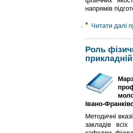
фізичних якос
напрямів підгот
Читати далі
пр
Роль фізич
прикладній
Марз
проф
моло
Івано-Франківсь
Методичні вказ
закладів всіх
кафедри фізич