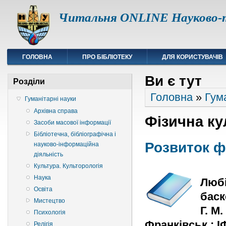
Читальня ONLINE Науково-т
ГОЛОВНА
ПРО БІБЛІОТЕКУ
ДЛЯ КОРИСТУВАЧІВ
Ви є тут
Розділи
Головна
»
Гум
Гуманітарні науки
Архівна справа
Фізична ку
Засоби масової інформації
Бібліотечна, бібліографічна і
Розвиток ф
науково-інформаційна
діяльність
Культура. Культорологія
Наука
Любі
Освіта
баск
Мистецтво
Г. М
Психологія
Франківськ : ІФ
Релігія