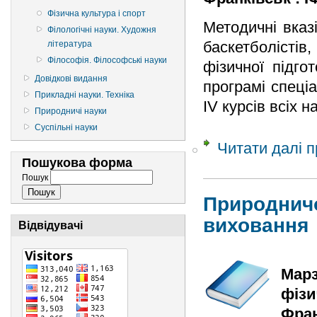
Фізична культура і спорт
Методичні вказ
Філологічні науки. Художня
баскетболісті
література
Філософія. Філософські науки
фізичної підго
Довідкові видання
програмі спеціа
Прикладні науки. Техніка
ІV курсів всіх н
Природничі науки
Суспільні науки
Читати далі
п
Пошукова форма
Пошук
Природничо
виховання
Відвідувачі
Марз
фізи
Фран