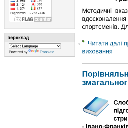
Методичні вказ
вдосконалення
спортсменів. Дл
переклад
Читати далі
п
виховання
Powered by
Translate
Порівняльн
змагальног
Слоб
підг
стри
- Івано-Франків