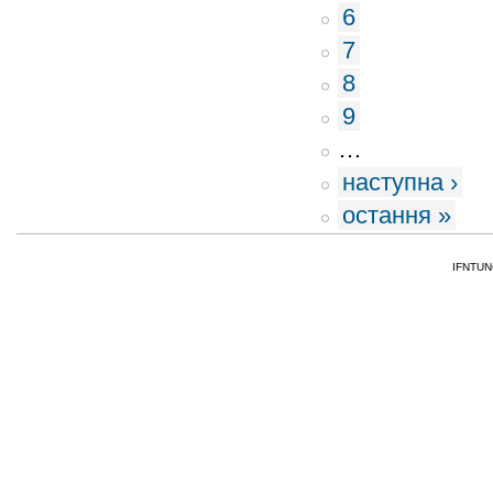
6
7
8
9
…
наступна ›
остання »
IFNTUNG