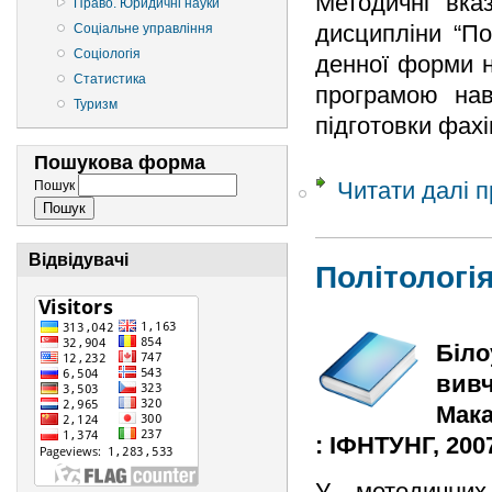
Методичні вка
Право. Юридичні науки
дисципліни “По
Соціальне управління
Соціологія
денної форми н
Статистика
програмою нав
Туризм
підготовки фахі
Пошукова форма
Читати далі
п
Пошук
Відвідувачі
Політологі
Біло
вивч
Мака
: ІФНТУНГ, 2007.
У методичних