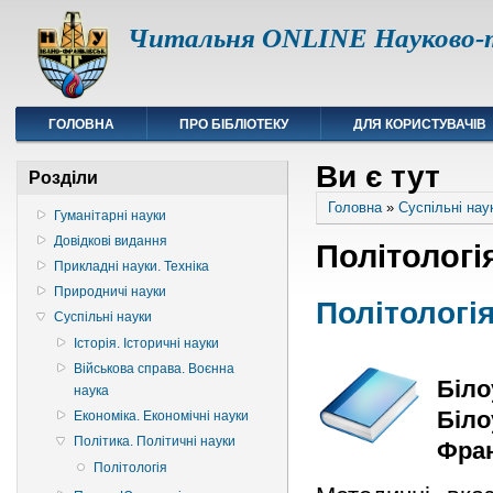
Читальня ONLINE Науково-т
ГОЛОВНА
ПРО БІБЛІОТЕКУ
ДЛЯ КОРИСТУВАЧІВ
Ви є тут
Розділи
Головна
»
Суспільні нау
Гуманітарні науки
Довідкові видання
Політологі
Прикладні науки. Техніка
Природничі науки
Політологі
Суспільні науки
Історія. Історичні науки
Військова справа. Воєнна
Біло
наука
Біло
Економіка. Економічні науки
Політика. Політичні науки
Фран
Політологія