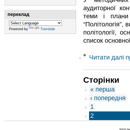
аудиторної кон
переклад
теми і плани
“Політологія”, 
Powered by
Translate
політології, о
список основної
Читати далі
п
Сторінки
« перша
‹ попередня
1
2
IFNTUNG