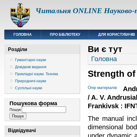
Читальня ONLINE Науково-т
ГОЛОВНА
ПРО БІБЛІОТЕКУ
ДЛЯ КОРИСТУВАЧІВ
Ви є тут
Розділи
Головна
Гуманітарні науки
Довідкові видання
Strength of
Прикладні науки. Техніка
Природничі науки
Andr
Опір матеріалів
Суспільні науки
/ A. V. Andrusia
Пошукова форма
Frankivsk : IFN
Пошук
The manual inc
dimensional body
Відвідувачі
under dynamic an