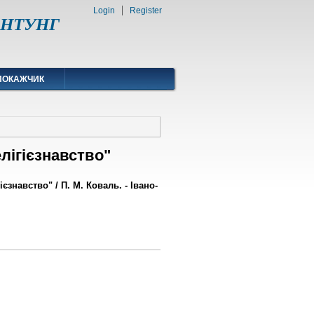
Login
Register
ІФНТУНГ
ПОКАЖЧИК
лігієзнавство"
знавство" / П. М. Коваль. - Івано-