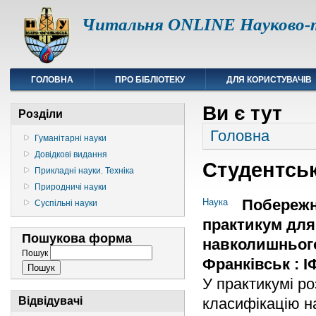
Читальня ONLINE Науково-т
ГОЛОВНА
ПРО БІБЛІОТЕКУ
ДЛЯ КОРИСТУВАЧІВ
Ви є тут
Розділи
Головна
Гуманітарні науки
Довідкові видання
Студентськ
Прикладні науки. Техніка
Природничі науки
Побережна
Наука
Суспільні науки
практикум для 
Пошукова форма
навколишнього
Пошук
Франківськ : ІФ
У практикумі р
класифікацію на
Відвідувачі