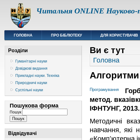
Читальня ONLINE Науково-т
ГОЛОВНА
ПРО БІБЛІОТЕКУ
ДЛЯ КОРИСТУВАЧІВ
Ви є тут
Розділи
Головна
Гуманітарні науки
Довідкові видання
Алгоритми
Прикладні науки. Техніка
Природничі науки
Горб
Програмування
Суспільні науки
метод. вказівки
Пошукова форма
ІФНТУНГ, 2013. 
Пошук
Методичні вказ
навчання, які 
Відвідувачі
«Комп’ютерна і