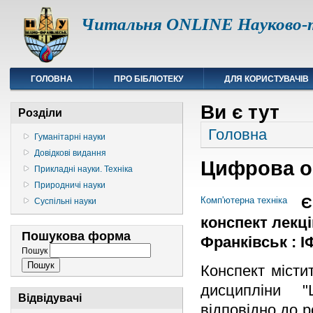
Читальня ONLINE Науково-т
ГОЛОВНА
ПРО БІБЛІОТЕКУ
ДЛЯ КОРИСТУВАЧІВ
Ви є тут
Розділи
Головна
Гуманітарні науки
Довідкові видання
Цифрова о
Прикладні науки. Техніка
Природничі науки
Є
Комп'ютерна техніка
Суспільні науки
конспект лекцій
Пошукова форма
Франківськ : ІФ
Пошук
Конспект місти
дисципліни "
Відвідувачі
відповідно до 