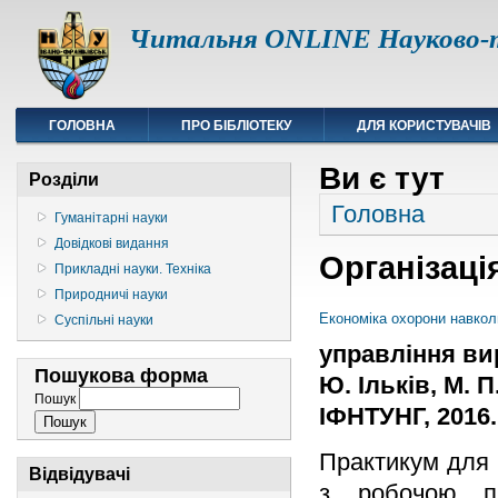
Читальня ONLINE Науково-т
ГОЛОВНА
ПРО БІБЛІОТЕКУ
ДЛЯ КОРИСТУВАЧІВ
Ви є тут
Розділи
Головна
Гуманітарні науки
Довідкові видання
Організаці
Прикладні науки. Техніка
Природничі науки
Економіка охорони навко
Суспільні науки
управління ви
Пошукова форма
Ю. Ільків, М. П
Пошук
ІФНТУНГ, 2016. 
Практикум для 
Відвідувачі
з робочою пр