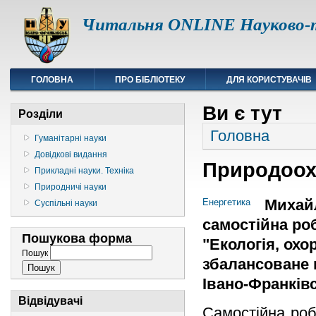
Читальня ONLINE Науково-т
ГОЛОВНА
ПРО БІБЛІОТЕКУ
ДЛЯ КОРИСТУВАЧІВ
Ви є тут
Розділи
Головна
Гуманітарні науки
Довідкові видання
Природоохо
Прикладні науки. Техніка
Природничі науки
Михайл
Енергетика
Суспільні науки
самостійна роб
Пошукова форма
"Екологія, ох
Пошук
збалансоване 
Івано-Франківсь
Відвідувачі
Самостійна роб