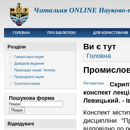
Читальня ONLINE Науково-т
ГОЛОВНА
ПРО БІБЛІОТЕКУ
ДЛЯ КОРИСТУВАЧІВ
Ви є тут
Розділи
Головна
Гуманітарні науки
Довідкові видання
Промислов
Прикладні науки. Техніка
Природничі науки
Скрип'
Автоматика
Суспільні науки
конспект лекцій
Пошукова форма
Левицький. - І
Пошук
Конспект місти
дисципліни "П
Відвідувачі
відповідно до 