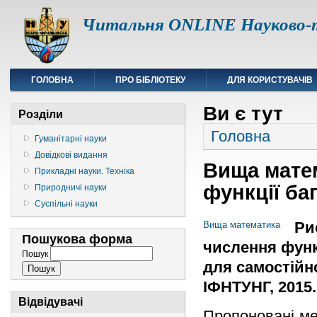
Читальня ONLINE Науково-т
ГОЛОВНА
ПРО БІБЛІОТЕКУ
ДЛЯ КОРИСТУВАЧІВ
Ви є тут
Розділи
Головна
Гуманітарні науки
Довідкові видання
Вища матем
Прикладні науки. Техніка
функції ба
Природничі науки
Суспільні науки
Ри
Вища математика
Пошукова форма
числення функц
Пошук
для самостійної
ІФНТУНГ, 2015. 
Відвідувачі
Пропоновані ме