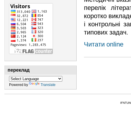
перелік літер
коротко викладе
і контрольні з
типових задач.
Читати online
переклад
Powered by
Translate
IFNTUNG