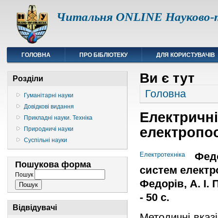
Читальня ONLINE Науково-т
ГОЛОВНА
ПРО БІБЛІОТЕКУ
ДЛЯ КОРИСТУВАЧІВ
Ви є тут
Розділи
Головна
Гуманітарні науки
Довідкові видання
Електричні 
Прикладні науки. Техніка
електропо
Природничі науки
Суспільні науки
Федо
Електротехніка
Пошукова форма
систем електро
Пошук
Федорів, А. І.
- 50 с.
Відвідувачі
Методичні вказ