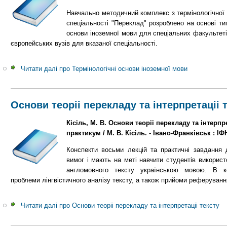
Навчально методичний комплекс з термінологічної 
спеціальності "Переклад" розроблено на основі ти
основи іноземної мови для спеціальних факультеті
європейських вузів для вказаної спеціальності.
Читати далі
про Термінологічні основи іноземної мови
Основи теоріі перекладу та інтерпретаціі 
Кісіль, М. В. Основи теоріі перекладу та інтерпре
практикум / М. В. Кісіль. - Івано-Франківськ : ІФН
Конспекти восьми лекцій та практичні завдання 
вимог і мають на меті навчити студентів викорис
англомовного тексту українською мовою. В ко
проблеми лінгвістичного аналізу тексту, а також прийоми реферуванн
Читати далі
про Основи теоріі перекладу та інтерпретаціі тексту