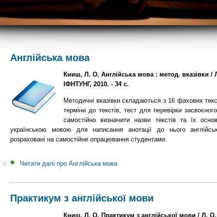
Англійська мова
Книш, Л. О. Англійська мова : метод. вказівки / 
ІФНТУНГ, 2010. - 34 с.
Методичні вказівки складаються з 16 фахових текс
терміни до текстів, тест для перевірки засвоєног
самостійно визначити назви текстів та їх осн
українською мовою для написання анотації до нього англійсь
розраховані на самостійне опрацювання студентами.
Читати далі
про Англійська мова
Практикум з англійської мови
Книш, Л. О. Практикум з англійської мови / Л. О.