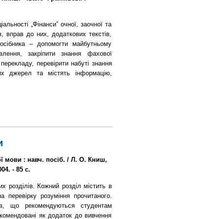
альності „Фінанси” очної, заочної та
, вправ до них, додаткових текстів,
посібника – допомогти майбутньому
влення, закріпити знання фахової
 перекладу, перевірити набуті знання
ьних джерел та містять інформацію,
и
 мови : навч. посіб. / Л. О. Книш,
4. - 85 с.
х розділів. Кожний розділ містить в
а перевірку розуміння прочитаного.
ів, що рекомендуються студентам
екомендовані як додаток до вивчення