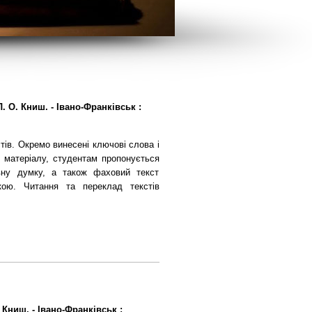
Л. О. Книш. - Івано-Франківськ :
тів. Окремо винесені ключові слова і
о матеріалу, студентам пропонується
овну думку, а також фаховий текст
кою. Читання та переклад текстів
 Книш. - Івано-Франківськ :