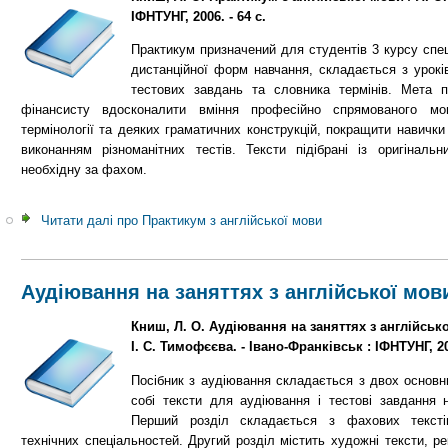
ІФНТУНГ, 2006. - 64 с.
Практикум призначений для студентів 3 курсу спеці
дистанційної форм навчання, складається з уроків
тестових завдань та словника термінів. Мета 
фінансисту вдосконалити вміння професійно спрямованого мо
термінології та деяких граматичних конструкцій, покращити навички
виконанням різноманітних тестів. Тексти підібрані із оригінал
необхідну за фахом.
Читати далі
про Практикум з англійської мови
Аудіювання на заняттях з англійської мов
Книш, Л. О. Аудіювання на заняттях з англійської
І. С. Тимофєєва. - Івано-Франківськ : ІФНТУНГ, 200
Посібник з аудіювання складається з двох основни
собі тексти для аудіювання і тестові завдання н
Перший розділ складається з фахових текст
технічних спеціальностей. Другий розділ містить художні тексти, р