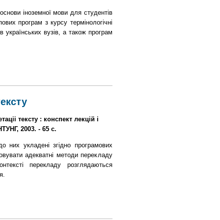
основи іноземної мови для студентів
пових програм з курсу термінологічні
в українських вузів, а також програм
тексту
таціі тексту : конспект лекцій і
ТУНГ, 2003. - 65 с.
до них укладені згідно програмових
товувати адекватні методи перекладу
нтексті перекладу розглядаються
я.