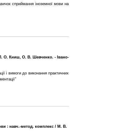
авичок сприймання іноземної мови на
Л. О. Книш, О. В. Шевченко. - Івано-
ації і вимоги до виконання практичних
ментації”
ви : навч.-метод. комплекс / М. В.