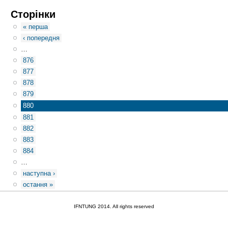
Сторінки
« перша
‹ попередня
…
876
877
878
879
880
881
882
883
884
…
наступна ›
остання »
IFNTUNG 2014. All rights reserved