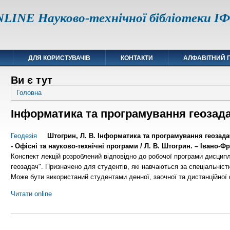
LINE Науково-технічної бібліотеки 
ДЛЯ КОРИСТУВАЧІВ
КОНТАКТИ
АЛФАВІТНИЙ 
Ви є тут
Головна
Інформатика та програмування геозад
Геодезія
Штогрин, Л. В. Інформатика та програмування геозадач 
- Офісні та науково-технічні програми / Л. В. Штогрин. – Івано-Фра
Конспект лекцій розроблений відповідно до робочої програми дисцип
геозадач". Призначено для студентів, які навчаються за спеціальністю
Може бути використаний студентами денної, заочної та дистанційної
Читати online