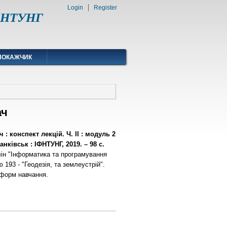
Login
Register
ІФНТУНГ
ПОКАЖЧИК
ач
: конспект лекцій. Ч. ІІ : модуль 2
нківськ : ІФНТУНГ, 2019. – 98 с.
лін "Інформатика та програмування
 193 - "Геодезія, та землеустрій".
 форм навчання.