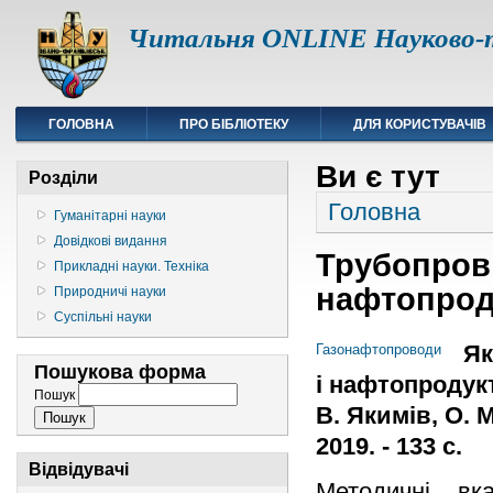
Читальня ONLINE Науково-т
ГОЛОВНА
ПРО БІБЛІОТЕКУ
ДЛЯ КОРИСТУВАЧІВ
Ви є тут
Розділи
Головна
Гуманітарні науки
Довідкові видання
Трубопрові
Прикладні науки. Техніка
нафтопрод
Природничі науки
Суспільні науки
Як
Газонафтопроводи
Пошукова форма
і нафтопродукт
Пошук
В. Якимів, О. 
2019. - 133 с.
Відвідувачі
Методичні вк