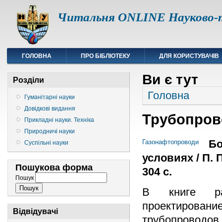
Читальня ONLINE Науково-т
ГОЛОВНА
ПРО БІБЛІОТЕКУ
ДЛЯ КОРИСТУВАЧІВ
Ви є тут
Розділи
Головна
Гуманітарні науки
Довідкові видання
Трубопров
Прикладні науки. Техніка
Природничі науки
Бо
Газонафтопроводи
Суспільні науки
условиях / П. П
Пошукова форма
304 с.
Пошук
В книге ра
проектирова
Відвідувачі
трубопроводов 