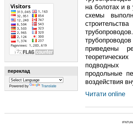
на болотах и в
схемы выполн
строительства
трубопроводов.
трубопроводов
приведены ре
теоретически
подводных т
переклад
продольные пе
воздействия вн
Powered by
Translate
Читати online
IFNTUNG