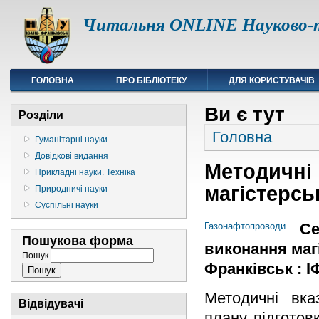
Читальня ONLINE Науково-т
ГОЛОВНА
ПРО БІБЛІОТЕКУ
ДЛЯ КОРИСТУВАЧІВ
Ви є тут
Розділи
Головна
Гуманітарні науки
Довідкові видання
Методичні 
Прикладні науки. Техніка
магістерсь
Природничі науки
Суспільні науки
Се
Газонафтопроводи
Пошукова форма
виконання магі
Пошук
Франківськ : ІФ
Методичні вка
Відвідувачі
плану підготов