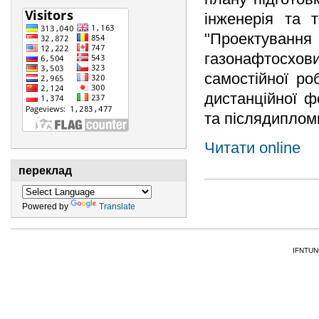
інженерія та т
"Проектуванн
газонафтосхови
самостійної ро
дистанційної ф
та післядипломн
Читати online
переклад
Powered by
Translate
IFNTUNG