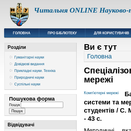
Читальня ONLINE Науково-т
ГОЛОВНА
ПРО БІБЛІОТЕКУ
ДЛЯ КОРИСТУВАЧІВ
Ви є тут
Розділи
Головна
Гуманітарні науки
Довідкові видання
Спеціалізо
Прикладні науки. Техніка
мережі
Природничі науки
Суспільні науки
Б
Комп'ютерні мережі
Пошукова форма
системи та мер
Пошук
студентів / С. 
- 43 с.
Відвідувачі
Методичні вк