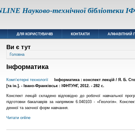
LINE Науково-технічної бібліотеки 
ДЛЯ КОРИСТУВАЧІВ
КОНТАКТИ
АЛФАВІТНИЙ 
Ви є тут
Головна
Інформатика
Комп’ютерні технології
Інформатика : конспект лекцій / Я. Б. С
[та ін.]. - Івано-Франківськ : ІФНТУНГ, 2012. - 282 с.
Конспект лекцій складено відповідно до робочої навчальної про
підготовки бакалаврів за напрямом 6.040103 - «Геологія». Конспе
денної та заочної форм навчання.
Читати online