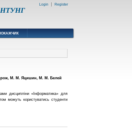
Login
Register
ІФНТУНГ
ПОКАЖЧИК
торож, М. М. Яцишин, М. М. Белей
грами дисципліни «Інформатика» для
ктом можуть користуватись студенти