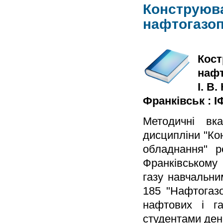
Конструюва
нафтогазо
Кост
нафт
І. В.
Франківськ : ІФ
Методичні вк
дисципліни "Ко
обладнання" р
Франківському 
газу навчальни
185 "Нафтогазо
нафтових і га
студентами ден