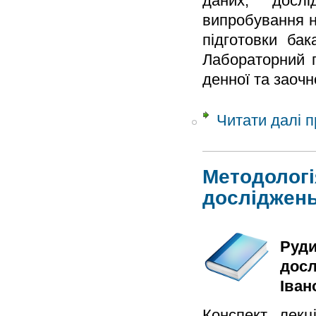
даних, дослід
випробування н
підготовки ба
Лабораторний 
денної та заоч
Читати далі
п
Методологі
досліджен
Руди
досл
Іван
Конспект лекц