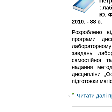
Петр
: ла
Ю. Ф
2010. - 88 с.
Розроблено ві
програми дис
лабораторному
завдань лабо
самостійної т
надання метод
дисципліни „О
підготовки магі
Читати далі
п