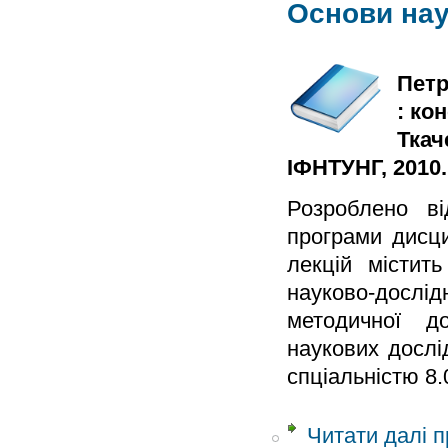
Основи нау
Петр
: ко
Ткач
ІФНТУНГ, 2010. 
Розроблено ві
програми дисци
лекцій містит
науково-досл
методичної д
наукових дослі
спціальністю 8.
Читати далі
п