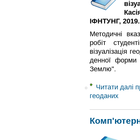
візу
Касі
ІФНТУНГ, 2019. 
Методичні вказ
робіт студен
візуалізація г
денної форми 
Землю".
Читати далі
п
геоданих
Комп'ютер