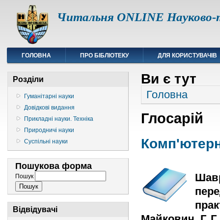
Читальня ONLINE Науково-т
ГОЛОВНА
ПРО БІБЛІОТЕКУ
ДЛЯ КОРИСТУВАЧІВ
Ви є тут
Розділи
Головна
Гуманітарні науки
Довідкові видання
Глосарій
Прикладні науки. Техніка
Природничі науки
Комп'ютерн
Суспільні науки
Пошукова форма
Шавр
Пошук
пере
прак
Відвідувачі
Майкович, Г. Г.