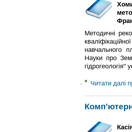
Хоми
мето
Фран
Методичні реко
кваліфікаційно
навчального пл
Науки про Земл
гідрогеологія" 
Читати далі
п
Комп'ютерн
Касі