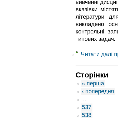
вивченні дисци
вказівки містя
літератури дл
викладено осно
контрольні зап
типових задач.
Читати далі
п
Сторінки
« перша
‹ попередня
…
537
538