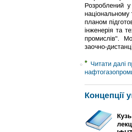
Розроблений у 
національному 
планом підгото
інженерія та т
промислів". М
заочно-дистанц
Читати далі
п
нафтогазопром
Концепції 
Кузь
лекц