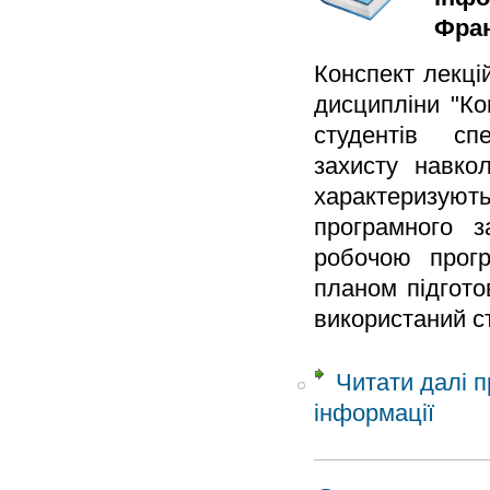
Фран
Конспект лекці
дисципліни "Ко
студентів спе
захисту навко
характеризуют
програмного з
робочою прогр
планом підгото
використаний с
Читати далі
п
інформації