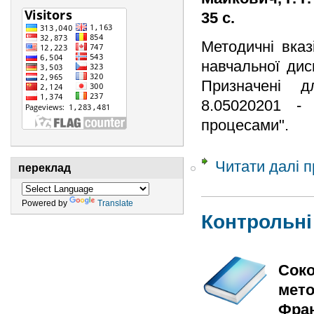
35 с.
Методичні вказ
навчальної дис
Призначені д
8.05020201 - 
процесами".
Читати далі
п
переклад
Powered by
Translate
Контрольні
Соко
мето
Фран