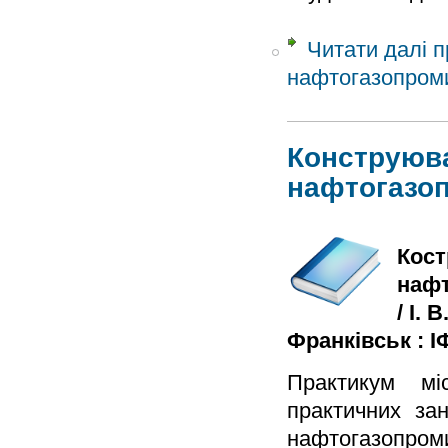
Читати далі
п
нафтогазопром
Конструюва
нафтогазо
Кост
нафт
/ І. 
Франківськ : ІФ
Практикум мі
практичних за
нафтогазопр