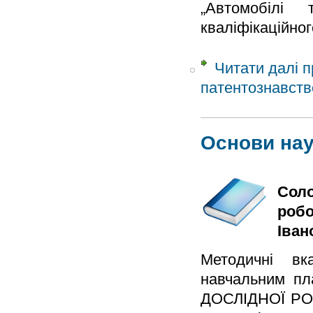
„Автомобілі 
кваліфікаційног
Читати далі
п
патентознавств
Основи нау
Соло
робо
Іван
Методичні вк
навчальним п
ДОСЛІДНОЇ РОБО