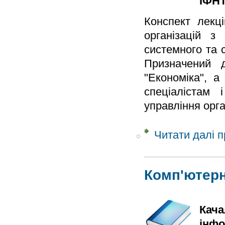
ІФНТ
Конспект лекц
організацій з
системного та с
Призначений д
"Економіка", а
спеціалістам
управління орга
Читати далі
п
Комп'ютерн
Кача
інфо