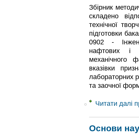
Збірник методи
складено відп
технічної твор
підготовки бак
0902 - Iнжен
нафтових і г
механiчного ф
вказівки приз
лабораторних р
та заочної фор
Читати далі
п
Основи нау