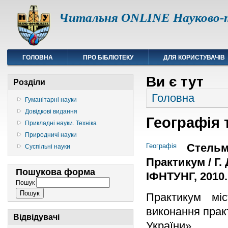
Читальня ONLINE Науково-т
ГОЛОВНА
ПРО БІБЛІОТЕКУ
ДЛЯ КОРИСТУВАЧІВ
Ви є тут
Розділи
Головна
Гуманітарні науки
Довідкові видання
Географія 
Прикладні науки. Техніка
Природничі науки
Стельма
Географія
Суспільні науки
Практикум / Г.
Пошукова форма
ІФНТУНГ, 2010. 
Пошук
Практикум міс
виконання практ
Відвідувачі
України».